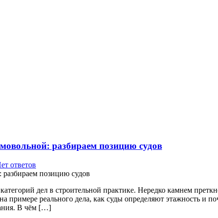
амовольной: разбираем позицию судов
ет ответов
атегорий дел в строительной практике. Нередко камнем преткно
а примере реального дела, как суды определяют этажность и п
ания. В чём […]