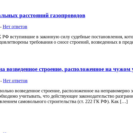
мальных расстояний газопроводов
-
Нет ответов
ПК РФ вступившие в законную силу судебные постановления, кото
довлетворены требования о сносе строений, возведенных в пре
на возведенное строение, расположенное на чужом 
-
Нет ответов
овольно возведенное строение, расположенное на неправомерно 
бходимо учитывать, что действующее законодательство разгран
твлением самовольного строительства (ст. 222 ГК РФ). Как […]