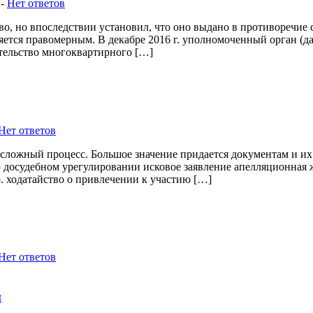
-
Нет ответов
о, но впоследствии установил, что оно выдано в противоречие 
яется правомерным. В декабре 2016 г. уполномоченный орган (д
ительство многоквартирного […]
Нет ответов
сложный процесс. Большое значение придается документам и и
 о досудебном урегулировании исковое заявление апелляционная 
. ходатайство о привлечении к участию […]
Нет ответов
и