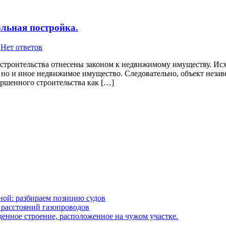
ольная постройка.
-
Нет ответов
 строительства отнесены законом к недвижимому имуществу. Исх
е, но и иное недвижимое имущество. Следовательно, объект нез
ершенного строительства как […]
ной: разбираем позицию судов
 расстояний газопроводов
денное строение, расположенное на чужом участке.