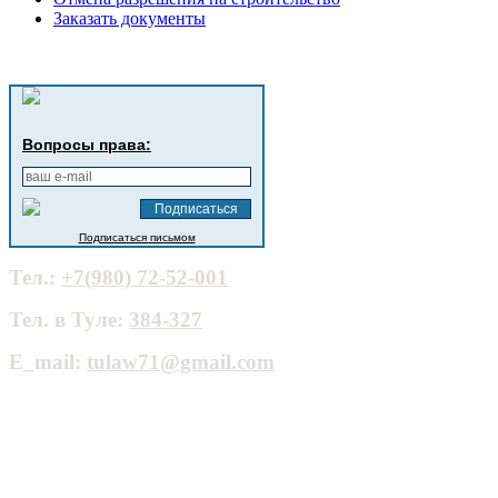
Заказать документы
Вопросы права:
Подписаться письмом
Тел.:
+7(980) 72-52-001
Тел. в Туле:
384-327
E_mail:
tulaw71@gmail.com