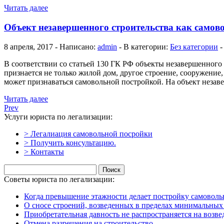
Читать далее
Объект незавершенного строительства как самов
8 апреля, 2017 - Написано:
admin
- В категории:
Без категории
В соответствии со статьей 130 ГК РФ объекты незавершенного
признается не только жилой дом, другое строение, сооружени
может признаваться самовольной постройкой. На объект незав
Читать далее
Prev
Услуги юриста по легализации:
> Легалиация самовольной посройки
> Получить консультацию.
> Контакты
Найти:
Советы юриста по легализации:
Когда превышение этажности делает постройку самоволь
О сносе строений, возведенных в пределах минимальных
Приобретательная давность не распространяется на возве
Отмена разрешения на строительство