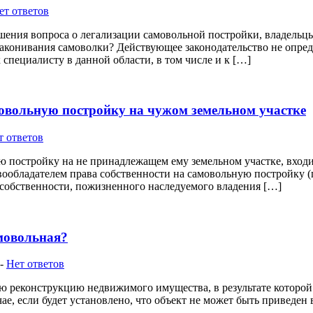
ет ответов
шения вопроса о легализации самовольной постройки, владельц
законивания самоволки? Действующее законодательство не опред
 специалисту в данной области, в том числе и к […]
овольную постройку на чужом земельном участке
т ответов
 постройку на не принадлежащем ему земельном участке, входит
авообладателем права собственности на самовольную постройку (
 собственности, пожизненного наследуемого владения […]
амовольная?
-
Нет ответов
 реконструкцию недвижимого имущества, в результате которой 
, если будет установлено, что объект не может быть приведен в